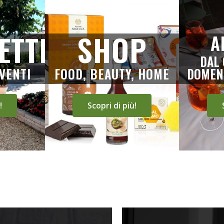
ETTI
SHOP
A
DAL 
VENTI
FOOD, BEAUTY, HOME
DOMENI
!
Scopri di più!