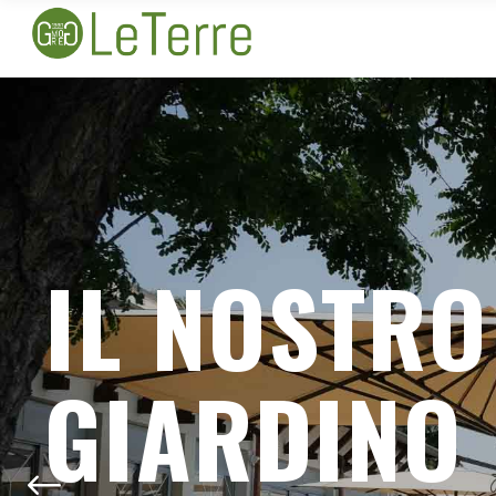
L
O
C
A
L
E
C
L
I
M
A
T
I
Z