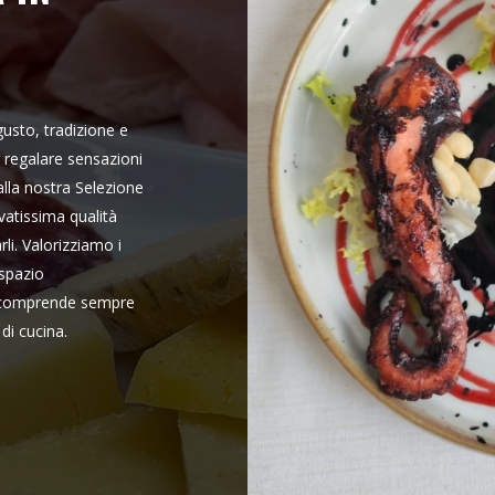
gusto, tradizione e
r regalare sensazioni
lla nostra Selezione
evatissima qualità
rli. Valorizziamo i
 spazio
nù comprende sempre
di cucina.