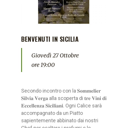
BENVENUTI IN SICILIA
Giovedì 27 Ottobre
ore 19:00
Secondo incontro con la 𝐒𝐨𝐦𝐦𝐞𝐥𝐢𝐞𝐫
𝐒𝐢𝐥𝐯𝐢𝐚 𝐕𝐞𝐫𝐠𝐚 alla scoperta di 𝐭𝐫𝐞 𝐕𝐢𝐧𝐢 𝐝𝐢
𝐄𝐜𝐜𝐞𝐥𝐥𝐞𝐧𝐳𝐚 𝐒𝐢𝐜𝐢𝐥𝐢𝐚𝐧𝐢. Ogni Calice sarà
accompagnato da un Piatto
sapientemente abbinato dai nostri
Chef per esaltare i profumi e le