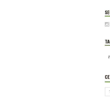
SE
TA
F
C