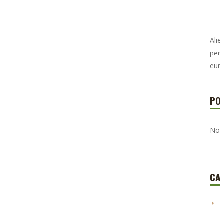
Ali
per
eur
PO
No
CA