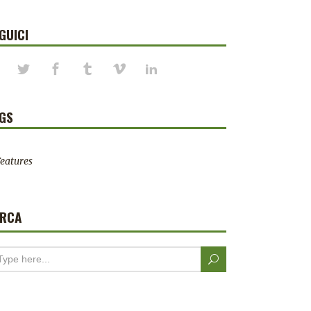
GUICI
GS
eatures
ERCA