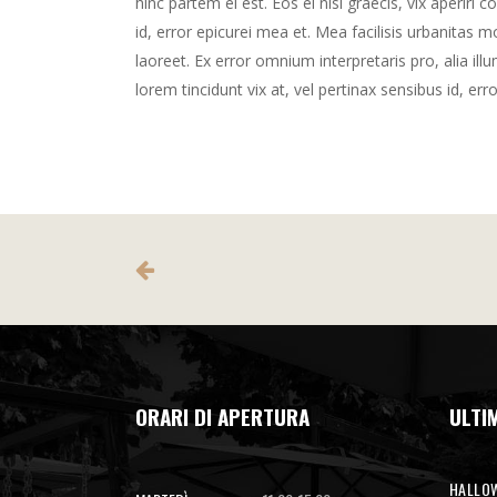
hinc partem ei est. Eos ei nisl graecis, vix aperiri 
id, error epicurei mea et. Mea facilisis urbanitas mo
laoreet. Ex error omnium interpretaris pro, alia illu
lorem tincidunt vix at, vel pertinax sensibus id, err
ORARI DI APERTURA
ULTIM
HALLOW