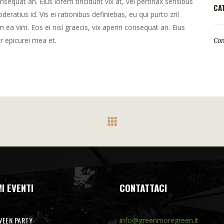
consequat an. Eius lorem tincidunt vix at, vel pertinax sensibus
CA
deratius id. Vis ei rationibus definiebas, eu qui purto zril
m ea vim. Eos ei nisl graecis, vix aperiri consequat an. Eius
or epicurei mea et.
Con
I EVENTI
CONTATTACI
EEN PARTY
info@greenmoregreen.it